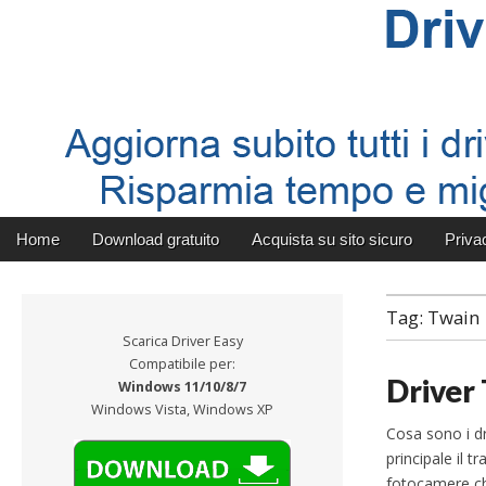
Driver Detective
Main menu
Skip to content
Home
Download gratuito
Acquista su sito sicuro
Priva
Tag:
Twain
Scarica Driver Easy
Compatibile per:
Driver
Windows 11/10/8/7
Windows Vista, Windows XP
Cosa sono i dr
principale il t
fotocamere ch