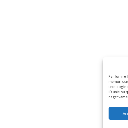
Per fornire 
memorizzare
tecnologie 
ID unici su 
negativament
Ac