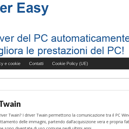
cy e cookie
Contatti
Cookie Policy (UE)
 Twain
iver Twain? I driver Twain permettono la comunicazione tra il PC Wind
rattamento delle immagini, partendo dall’acquisizione vera e propria fatt
e sono diventate di uso comune negli ultimi anni.…