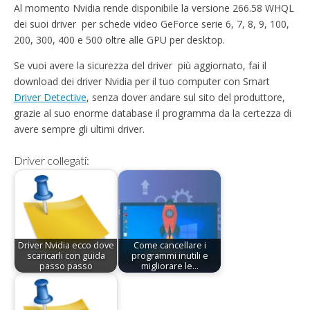
Al momento Nvidia rende disponibile la versione 266.58 WHQL
dei suoi driver per schede video GeForce serie 6, 7, 8, 9, 100,
200, 300, 400 e 500 oltre alle GPU per desktop.
Se vuoi avere la sicurezza del driver più aggiornato, fai il
download dei driver Nvidia per il tuo computer con Smart
Driver Detective
, senza dover andare sul sito del produttore,
grazie al suo enorme database il programma da la certezza di
avere sempre gli ultimi driver.
Driver collegati:
Driver Nvidia ecco dove
Come cancellare i
scaricarli con guida
programmi inutili e
passo passo
migliorare le…