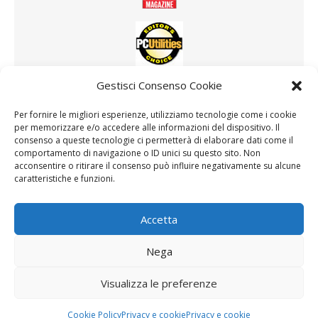
Gestisci Consenso Cookie
Altri software consigliati
Driver Booster
Per fornire le migliori esperienze, utilizziamo tecnologie come i cookie
per memorizzare e/o accedere alle informazioni del dispositivo. Il
consenso a queste tecnologie ci permetterà di elaborare dati come il
comportamento di navigazione o ID unici su questo sito. Non
acconsentire o ritirare il consenso può influire negativamente su alcune
RICERCA DRIVER
caratteristiche e funzioni.
Accetta
Ricerca per:
Nega
Visualizza le preferenze
Copyright © 2026
Driver Detective
. All Rights Reserved.
Cookie Policy
Privacy e cookie
Privacy e cookie